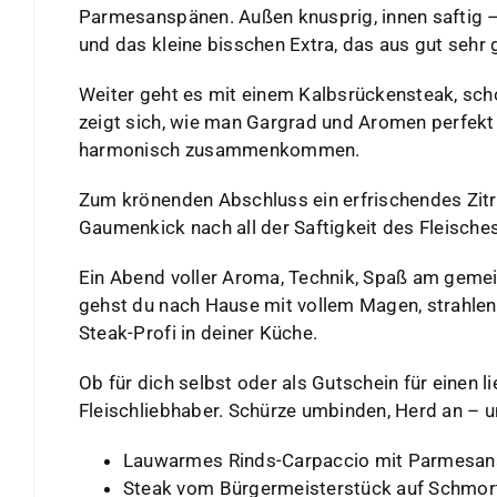
Parmesanspänen. Außen knusprig, innen saftig –
und das kleine bisschen Extra, das aus gut sehr 
Weiter geht es mit einem Kalbsrückensteak, sch
zeigt sich, wie man Gargrad und Aromen perfekt 
harmonisch zusammenkommen.
Zum krönenden Abschluss ein erfrischendes Zitro
Gaumenkick nach all der Saftigkeit des Fleisches
Ein Abend voller Aroma, Technik, Spaß am gem
gehst du nach Hause mit vollem Magen, strahlen
Steak-Profi in deiner Küche.
Ob für dich selbst oder als Gutschein für einen l
Fleischliebhaber. Schürze umbinden, Herd an – un
Lauwarmes Rinds-Carpaccio mit Parmesa
Steak vom Bürgermeisterstück auf Schmo