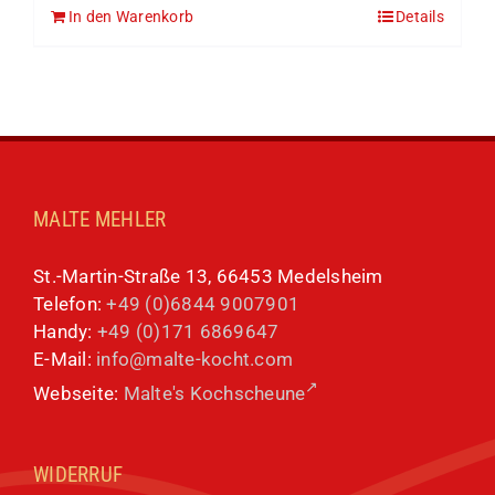
In den Warenkorb
Details
MALTE MEHLER
St.-Martin-Straße 13, 66453 Medelsheim
Telefon:
+49 (0)6844 9007901
Handy:
+49 (0)171 6869647
E-Mail:
info@malte-kocht.com
Webseite:
Malte's Kochscheune
WIDERRUF