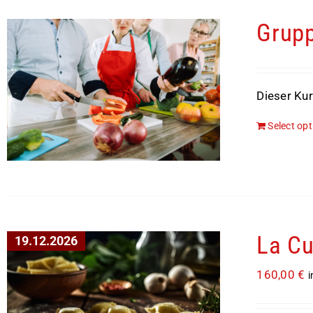
Grupp
Dieser Kur
Select op
La Cu
19.12.2026
160,00
€
i