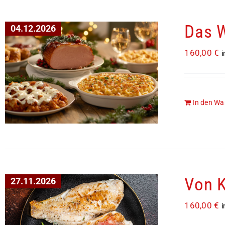
Das 
04.12.2026
160,00
€
i
In den Wa
Von K
27.11.2026
160,00
€
i