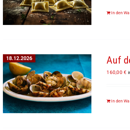
In den Wa
Auf d
18.12.2026
160,00
€
i
In den Wa