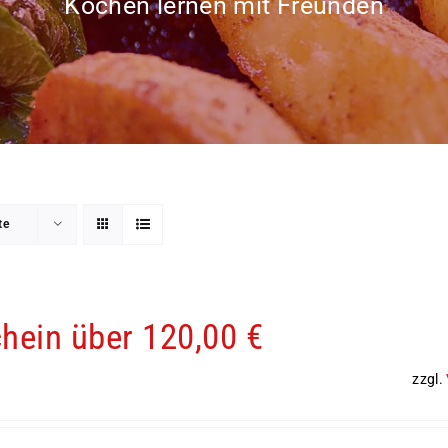
Kochen lernen mit Freunden
te
hein über 120,00 €
zzgl.