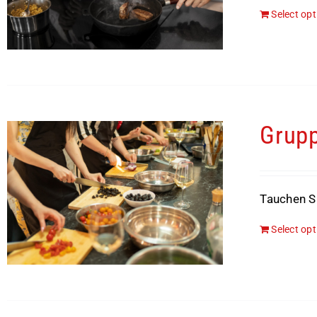
Select op
Grupp
Tauchen Si
Select op