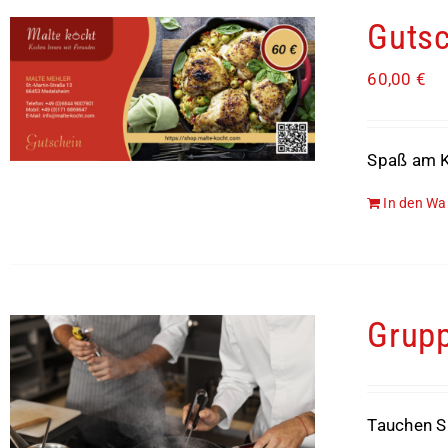
Gutsc
60,00
€
Spaß am K
In den Wa
Grupp
Tauchen Si