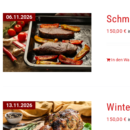
Schmo
06.11.2026
150,00
€
i
In den Wa
Winte
13.11.2026
150,00
€
i