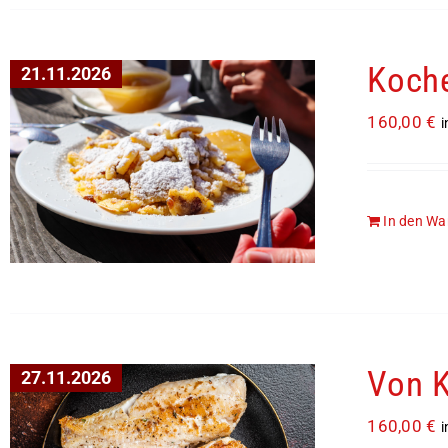
Koche
21.11.2026
160,00
€
i
In den Wa
Von K
27.11.2026
160,00
€
i