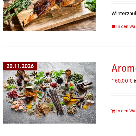
Winterzau
In den Wa
Arom
20.11.2026
160,00
€
i
In den Wa