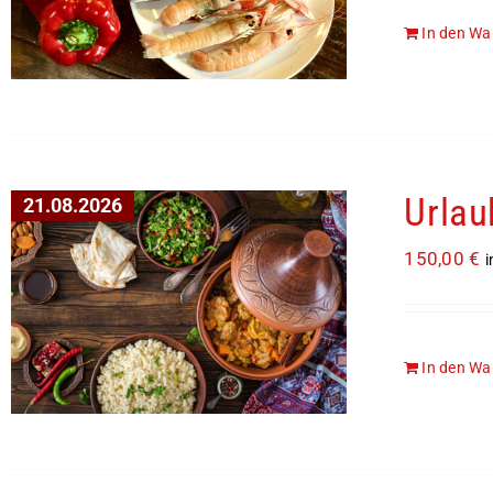
In den Wa
Urlau
21.08.2026
150,00
€
i
In den Wa