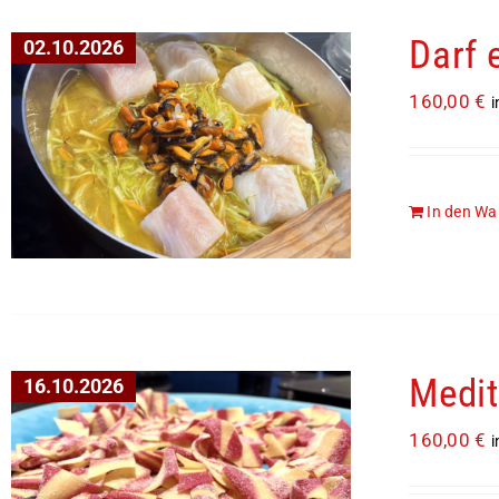
Darf 
02.10.2026
160,00
€
i
In den Wa
Medit
16.10.2026
160,00
€
i